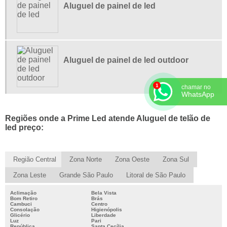
PAINEL DE LED PARA PROPAGANDA
Aluguel de painel de led
PAINEL DE LED PARA PROPAGANDA PREÇO
PAINEL DE LED VENDA
PAINEL LED INDOOR PREÇO
Aluguel de painel de led outdoor
chamar no
WhatsApp
Regiões onde a Prime Led atende Aluguel de telão de
led preço:
Região Central
Zona Norte
Zona Oeste
Zona Sul
Zona Leste
Grande São Paulo
Litoral de São Paulo
Aclimação
Bela Vista
Bom Retiro
Brás
Cambuci
Centro
Consolação
Higienópolis
Glicério
Liberdade
Luz
Pari
República
Santa Cecília