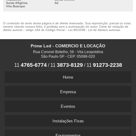
Santa Efigênia
Sé
Vila Buarque
O conteúdo do texto desta página é de direito reservado. Sua reprodução, parcial ou total,
mesmo citando nossos links, é proibida sem a autorização do autor. Crime de violação de
direito autoral – artigo 184 do Código Penal –
Lei 9610/98 - Lei de direitos autorais
.
Prime Led - COMERCIO E LOCAÇÃO
Rua Coronel Botelho, 56 - Vila Leopoldina
São Paulo-SP - CEP: 05088-020
4765-6774
3873-8129
91273-2238
11
/
11
/
11
Home
Empresa
Eventos
Instalações Fixas
Equipamentos