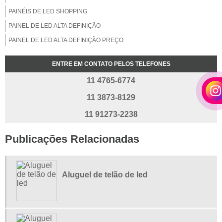
PAINÉIS DE LED SHOPPING
PAINEL DE LED ALTA DEFINIÇÃO
PAINEL DE LED ALTA DEFINIÇÃO PREÇO
PAINEL DE LED ALUGUEL
ENTRE EM CONTATO PELOS TELEFONES
PAINEL DE LED COMPRAR
11 4765-6774
PAINEL DE LED DUPLA FACE
11 3873-8129
PAINEL DE LED EXTERNO
PAINEL DE LED INDOOR
11 91273-2238
PAINEL DE LED ONDE COMPRAR
Publicações Relacionadas
PAINEL DE LED OUTDOOR
PAINEL DE LED OUTDOOR PREÇO
PAINEL DE LED OUTDOOR VENDA
Aluguel de telão de led
PAINEL DE LED P4MM
PAINEL DE LED PARA ALUGAR
PAINEL DE LED PARA EVENTOS