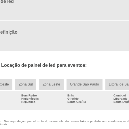
 de led
definição
Locação de painel de led para eventos:
Oeste
Zona Sul
Zona Leste
Grande São Paulo
Litoral de S
Bom Retiro
Brás
Cambuci
Higienópolis
Glicério
Liberdade
República
Santa Cecília
Santa Efig
. Sua reprodução, parcial ou total, mesmo citando nossos links, é proibida sem a autorização do 
torais
.