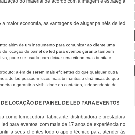
alização do material de acordo com a imagem e estratégia
de a maior economia, as vantagens de alugar painéis de led
te: além de um instrumento para comunicar ao cliente uma
 de locação de painel de led para eventos garante também
ativa, pode ser usado para deixar uma vitrine mais bonita e
roduto: além de serem mais eficientes do que qualquer outra
inéis de led possuem luzes mais brilhantes e dinâmicas do que
aneira a garantir a visibilidade do conteúdo, independente da
 DE LOCAÇÃO DE PAINEL DE LED PARA EVENTOS
 como fornecedora, fabricante, distribuidora e prestadora
 led para eventos
, com mais de 17 anos de experiência no
tir a seus clientes todo o apoio técnico para atender às