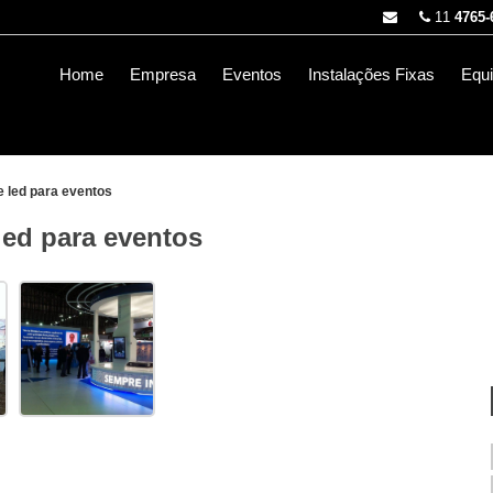
11
4765-
Home
Empresa
Eventos
Instalações Fixas
Equ
e led para eventos
led para eventos