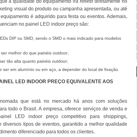
 que a qualidade do equipamento irá refletir diretamente no
keting visual do produto ou campanha apresentada, ou até
equipamento é adquirido para festa ou eventos. Ademais,
fluenciam no painel LED indoor preço são:
LEDs DIP ou SMD, sendo o SMD o mais indicado para modelos
 ser melhor do que painéis outdoor;
ser tão alta quanto painéis outdoor;
e ser em alumínio ou em aço, a depender do local de fixação.
PAINEL LED INDOOR PREÇO EQUIVALENTE AOS
nomada que está no mercado há anos com soluções
ra todo o Brasil. A empresa, oferece serviços de venda e
ainel LED indoor preço competitivo para shoppings,
e diversos tipos de eventos, garantido a melhor qualidade
imento diferenciado para todos os clientes.