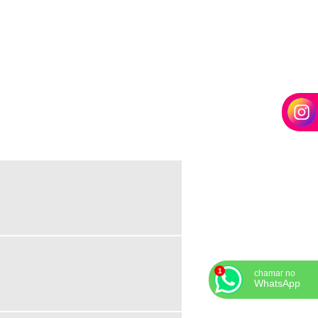
PAINEL DE LED ONDE COMPRAR
PAINEL DE LED OUTDOOR
PAINEL DE LED OUTDOOR PREÇO
PAINEL DE LED OUTDOOR VENDA
PAINEL DE LED P4MM
PAINEL DE LED PARA ALUGAR
PAINEL DE LED PARA EVENTOS
PAINEL DE LED PARA PROPAGANDA
PAINEL DE LED PARA PROPAGANDA
PREÇO
PAINEL DE LED VENDA
PAINEL LED INDOOR PREÇO
chamar no
WhatsApp