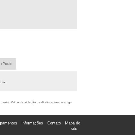
ão Paulo
ênia
autor. Crime de violação de direito autoral – artigo
ipamentos
Informações
Contato
Mapa do
site