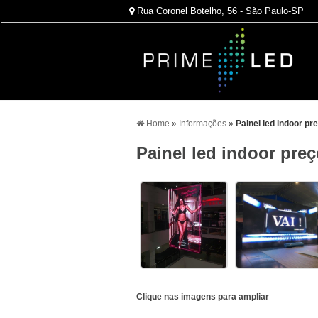
Rua Coronel Botelho, 56 - São Paulo-SP
Home
»
Informações
»
Painel led indoor pr
Painel led indoor pre
Clique nas imagens para ampliar