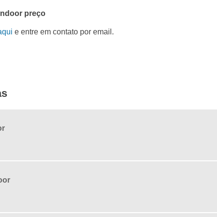
 indoor preço
aqui
e entre em contato por email.
as
or
oor