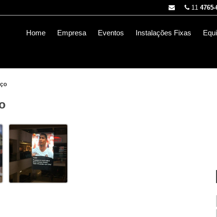
11
4765-
Home
Empresa
Eventos
Instalações Fixas
Equ
eço
ço