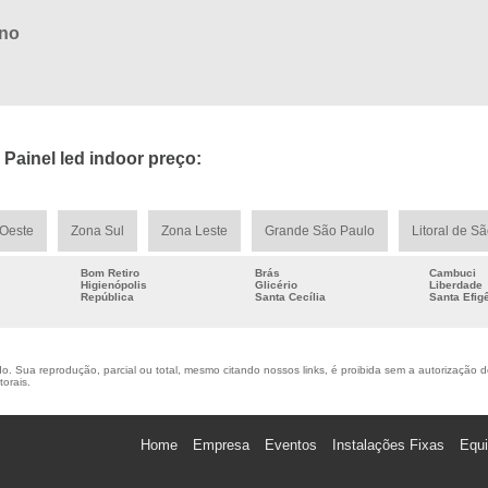
rno
Painel led indoor preço:
Oeste
Zona Sul
Zona Leste
Grande São Paulo
Litoral de S
Bom Retiro
Brás
Cambuci
Higienópolis
Glicério
Liberdade
República
Santa Cecília
Santa Efig
. Sua reprodução, parcial ou total, mesmo citando nossos links, é proibida sem a autorização do 
torais
.
Home
Empresa
Eventos
Instalações Fixas
Equ