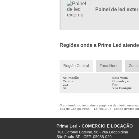
Painel de led exte
Regiões onde a Prime Led atende 
Região Central
Zona Norte
Zona 
Aclimação
Bela Vista
Centro
Consolação
Luz
Pari
Sé
Vila Buarque
O conteúdo do texto desta página é de direito reservado
184 do Código Penal –
Lei 9610/98 - Lei de direitos au
Prime Led - COMERCIO E LOCAÇÃO
Rua Coronel Botelho, 56 - Vila Leopoldina
São Paulo-SP - CEP: 05088-020